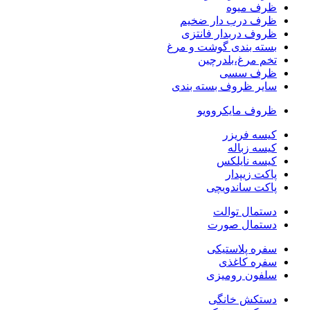
ظرف میوه
ظرف درب دار ضخیم
ظروف دربدار فانتزی
بسته بندی گوشت و مرغ
تخم مرغ،بلدرچین
ظرف سسی
سایر ظروف بسته بندی
ظروف مایکروویو
کیسه فریزر
کیسه زباله
کیسه نایلکس
پاکت زیپدار
پاکت ساندویچی
دستمال توالت
دستمال صورت
سفره پلاستیکی
سفره کاغذی
سلفون رومیزی
دستکش خانگی