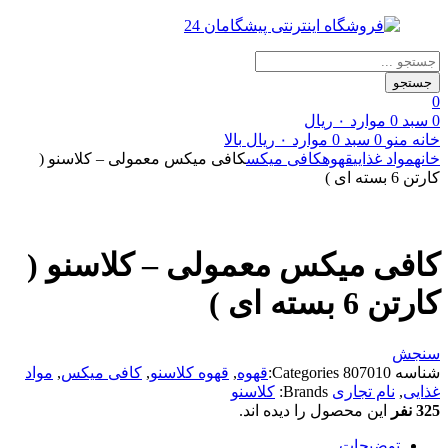
جستجو
0
0
سبد
0
موارد
۰
ریال
خانه
منو
0
سبد
0
موارد
۰
ریال
بالا
خانه
مواد غذایی
قهوه
کافی میکس
کافی میکس معمولی – کلاسنو (
کارتن 6 بسته ای )
کافی میکس معمولی – کلاسنو (
کارتن 6 بسته ای )
سنجش
شناسه
807010
Categories:
قهوه
,
قهوه کلاسنو
,
کافی میکس
,
مواد
غذایی
,
نام تجاری
Brands:
کلاسنو
325 نفر
این محصول را دیده اند.
توضیحات