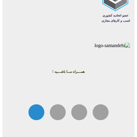
همــــراه مـــا باشــــید !