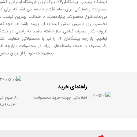
فروشگاه اینترنتی پیشگامان24، بزرگ‌ترین
فروشگاه اینترنتی
کشور
مصنوعات پلاستیکی برای تمام اقشار جامعه می‌باشد که برای ک
نخستین روز تاسیس تلاش کرده به آن پایبند باشد.هر آنچه که
نهادیم. بازارچه پیشگامان 24 را نیز با م
یکبارمصرف و حذف واسطه‌های زیاد در محصولات بازارچه قدم
در جهت هر چه خدمات رسانی بهتر با ما در میان بگذارید.
پیشنهادات خود را از طریق
تماس ب
راهنمای خرید
اطلاعاتی جهت خرید محصولات
8 صبح الی 16 (به غیر از تعطیلات) تلفن:
09358889003 — 05132422580