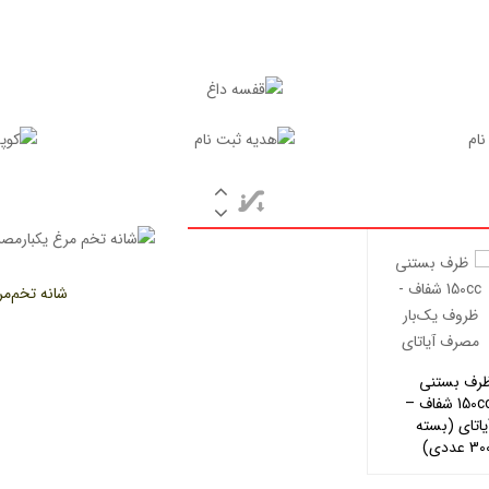
شانه تخم‌م
رف بستنی
150cc شفاف –
یاتای (بسته
3 عددی)