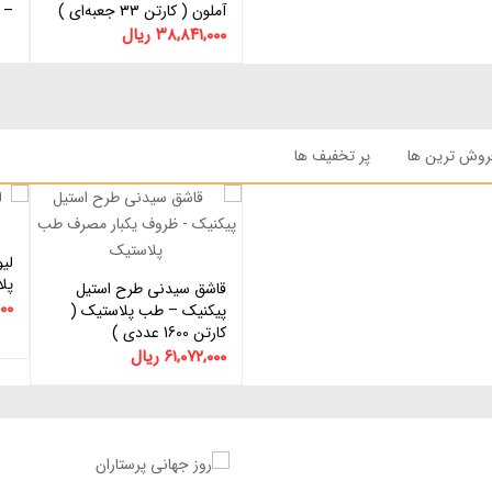
آملون ( کارتن 33 جعبه‌ای )
– آم
۳۸,۸۴۱,۰۰۰
ریال
روش ترین ها
پر تخفیف ها
لی
پلاس
قاشق سیدنی طرح استیل
اطلاعات بیشتر
۰۰
پیکنیک – طب پلاستیک (
کارتن 1600 عددی )
۶۱,۰۷۲,۰۰۰
ریال