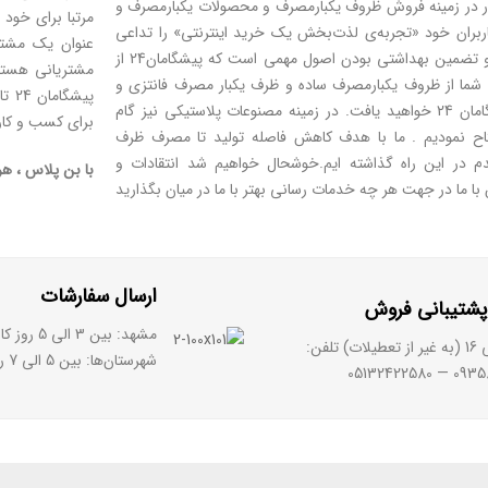
 در زمینه فروش ظروف یکبارمصرف و محصولات یکبارمصرف و
اربران خود «تجربه‌ی لذت‌بخش یک خرید اینترنتی» را تداعی
می‌نماید.تنوع محصولات یکبارمصرف با ضمانت بهترین کیفیت و تضمین بهداشتی بودن اصول مهمی است که پیشگامان24 از
مشتریانی هستید
 شما از ظروف یکبارمصرف ساده و ظرف یکبار مصرف فانتزی و
پیش
ظروف یکبار مصرف گیاهی نیاز داشته باشید به راحتی در پیشگامان 24 خواهید یافت. در زمینه مصنوعات پلاستیکی نیز گام
برای کسب و کار
حصولاتی متفاوت افتتاح نمودیم . ما با هدف کاهش فاصله تولید تا مصرف ظرف
 در این راه گذاشته ایم.خوشحال خواهیم شد انتقادات و
با
بن پلاس
، هر
ا ما
ارسال سفارشات
پشتیبانی فروش
مشهد: بین 3 الی 5 روز کاری
شهرستان‌ها: بین 5 الی 7 روز کاری