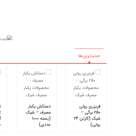
جدیدترین‌ها
فریزری رولی
دستکش یکبار
ظ
250 برگی –
مصرف – شیک
شیک (کارتن 24
(بسته 1000
آ
رولی)
عددی)
00