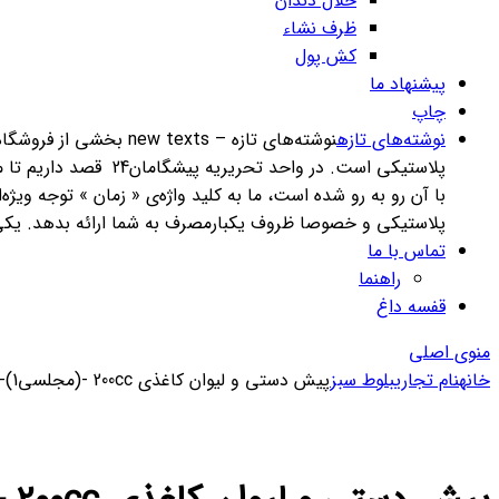
خلال دندان
ظرف نشاء
کش پول
پیشنهاد ما
چاپ
نوشته‌های تازه
پلاستیکی است. در وا
با آن رو به رو شده است، ما به کلید واژه‌ی « زمان » توجه وی
پلاستیکی و خصوصا ظروف یکبارمصرف به شما ارائه بدهد. یکی از اهدف از راه‌اندازی این بخش، د
تماس با ما
راهنما
قفسه داغ
منوی اصلی
خانه
نام تجاری
بلوط سبز
پیش دستی و لیوان کاغذی 200cc -(مجلسی1)- بلوط سبز (کارتن 480 عددی)