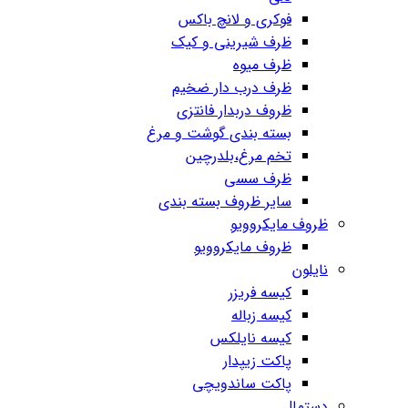
فوکری و لانچ باکس
ظرف شیرینی و کیک
ظرف میوه
ظرف درب دار ضخیم
ظروف دربدار فانتزی
بسته بندی گوشت و مرغ
تخم مرغ،بلدرچین
ظرف سسی
سایر ظروف بسته بندی
ظروف مایکروویو
ظروف مایکروویو
نایلون
کیسه فریزر
کیسه زباله
کیسه نایلکس
پاکت زیپدار
پاکت ساندویچی
دستمال