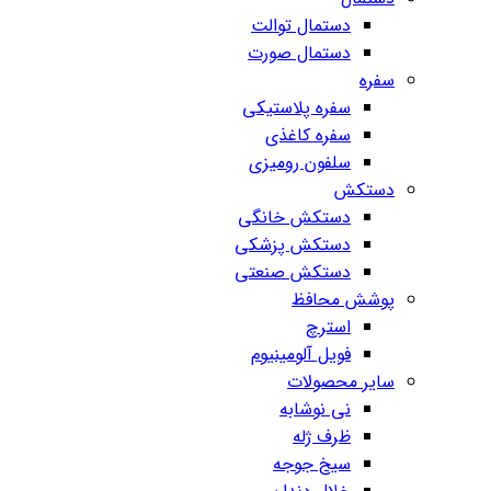
دستمال توالت
دستمال صورت
سفره
سفره پلاستیکی
سفره کاغذی
سلفون رومیزی
دستکش
دستکش خانگی
دستکش پزشکی
دستکش صنعتی
پوشش محافظ
استرچ
فویل آلومینیوم
سایر محصولات
نی نوشابه
ظرف ژله
سیخ جوجه