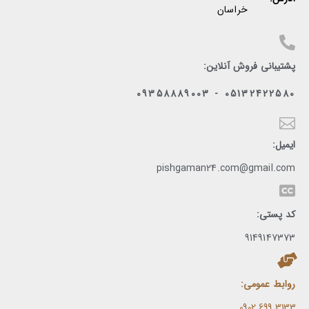
خراسان
پشتیبانی فروش آنلاین:
05132422580 - 09358889003
ایمیل:
pishgaman24.com@gmail.com
کد پستی:
9149147373
روابط عمومی:
3133 699 0902​