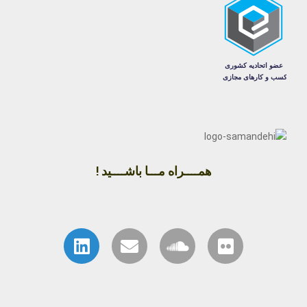
همــــراه مـــا باشــــید !