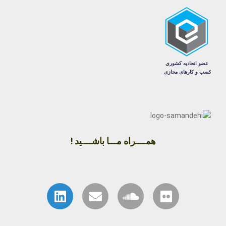
همــــراه مـــا باشــــید !