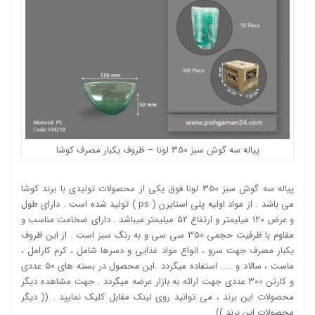
پیاله سه گوش سبز 350 لونا – ظروف یکبار مصرف کوشا
پیاله سه گوش سبز 350 لونا فوق یکی از محصولات تولیدی با برند کوشا
می باشد . از مواد اولیه پلی استایرن ( ps ) تولید شده است . دارای طول
و عرض 120 میلیمتر و ارتفاع 52 میلیمتر میباشد . دارای ضخامت مناسب و
مقاوم با ظرفیت حجمی 350 سی سی و به رنگ سبز است . از این ظروف
یکبار مصرف جهت سرو ، انواع مواد غذایی و دسرها شامل ، کرم کارامل ،
ماست ، سالاد و ….. استفاده میگردد .این محصول در بسته های 50 عددی
و کارتن 300 عددی جهت ارائه به بازار عرضه میگردد . جهت مشاهده دیگر
محصولات این برند ، می توانید روی لینک مقابل کلیک نمایید . ((
دیگر
محصولات این برند
))