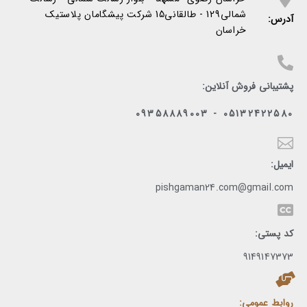
شمالی129 - طالقانی15 شرکت پیشگامان پلاستیک
آدرس:
خراسان
پشتیبانی فروش آنلاین:
05132422580 - 09358889003
ایمیل:
pishgaman24.com@gmail.com
کد پستی:
9149147373
روابط عمومی: