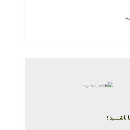
ید.
 باشــــید !