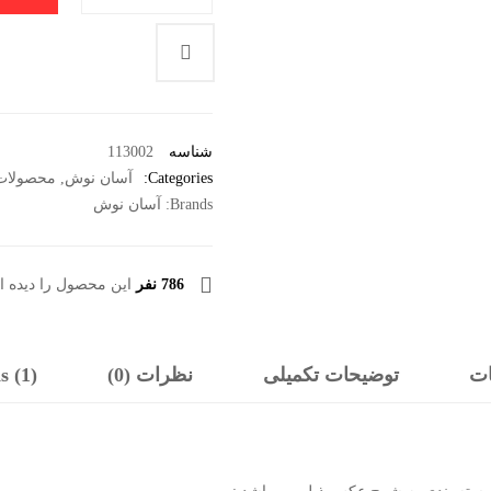
شناسه
113002
Categories:
آسان نوش
,
محصولات
Brands:
آسان نوش
786 نفر
این محصول را دیده ان
ات
توضیحات تکمیلی
نظرات (0)
s (1)