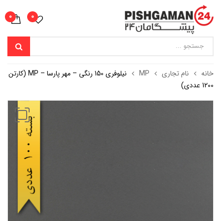
0
0
خانه
نام تجاری
MP
نیلوفری 150 رنگی – مهر پارسا – MP (کارتن
1200 عددی)