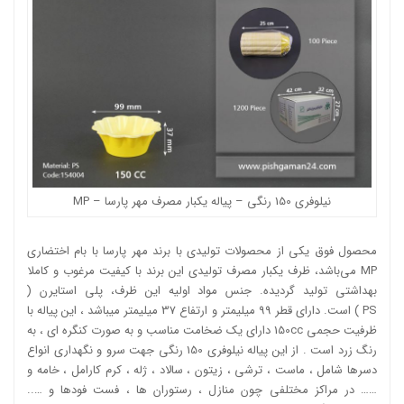
نیلوفری 150 رنگی – پیاله یکبار مصرف مهر پارسا – MP
محصول فوق یکی از محصولات تولیدی با برند مهر پارسا با بام اختضاری
MP می‌باشد، ظرف یکبار مصرف تولیدی این برند با کیفیت مرغوب و کاملا
بهداشتی تولید گردیده. جنس مواد اولیه این ظرف،
پلی استایرن (
PS )
است. دارای قطر 99 میلیمتر و ارتفاع 37 میلیمتر میباشد ، این پیاله با
ظرفیت حجمی 150cc دارای یک ضخامت مناسب و به صورت کنگره ای ، به
رنگ زرد است . از این پیاله نیلوفری 150 رنگی جهت سرو و نگهداری انواع
دسرها شامل ، ماست ، ترشی ، زیتون ، سالاد ، ژله ، کرم کارامل ، خامه و
…… در مراکز مختلفی چون منازل ، رستوران ها ، فست فودها و …..