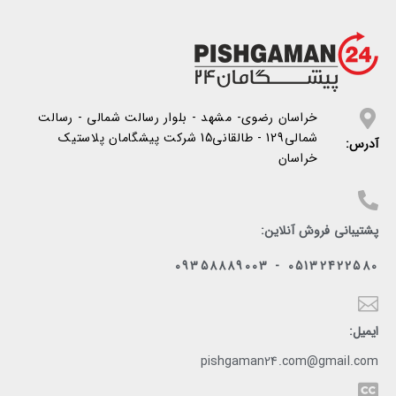
خراسان رضوی- مشهد - بلوار رسالت شمالی - رسالت
شمالی129 - طالقانی15 شرکت پیشگامان پلاستیک
آدرس:
خراسان
پشتیبانی فروش آنلاین:
05132422580 - 09358889003
ایمیل:
pishgaman24.com@gmail.com