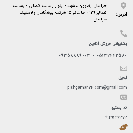
خراسان رضوی- مشهد - بلوار رسالت شمالی - رسالت
شمالی129 - طالقانی15 شرکت پیشگامان پلاستیک
آدرس:
خراسان
پشتیبانی فروش آنلاین:
05132422580 - 09358889003
ایمیل:
pishgaman24.com@gmail.com
کد پستی:
9149147373