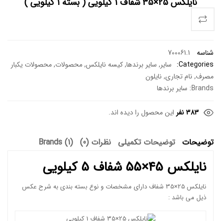
نایلکس 25×35 شفاف 1 کیلویی ( بسته 1 کیلویی )
شناسه
700061.1
Categories:
سایر
,
سایر برندها
,
کیسه نایلکس
,
محصولات
,
محصولات یکبار
مصرف
,
نام تجاری
,
نایلون
Brands:
سایر برندها
383 نفر
این محصول را دیده اند.
توضیحات
توضیحات تکمیلی
نظرات (0)
Brands (1)
نایلکس 45×55 شفاف 5 کیلویی
نایلکس 25×35 شفاف دارای مشخصات و نوع بسته بندی به شرح عکس
ذیل می باشد :