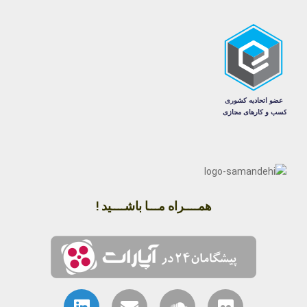
همــــراه مـــا باشــــید !