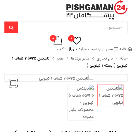
0
0
خانه
منو
سبد
0
موارد
۰
ریال
بالا
0
خانه
نام تجاری
سایر برندها
سایر
نایلکس 25×35 شفاف 1
کیلویی ( بسته 1 کیلویی )