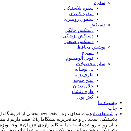
سفره
سفره پلاستیکی
سفره کاغذی
سلفون رومیزی
دستکش
دستکش خانگی
دستکش پزشکی
دستکش صنعتی
پوشش محافظ
استرچ
فویل آلومینیوم
سایر محصولات
نی نوشابه
ظرف ژله
سیخ جوجه
خلال دندان
ظرف نشاء
کش پول
پیشنهاد ما
چاپ
نوشته‌های تازه
پلاستیکی است. در واحد
با آن رو به رو شده است، ما به کلید واژه‌ی « زمان » توجه وی
پلاستیکی و خصوصا ظروف یکبارمصرف به شما ارائه بدهد. یکی از اهدف از راه‌اندازی این بخش، د