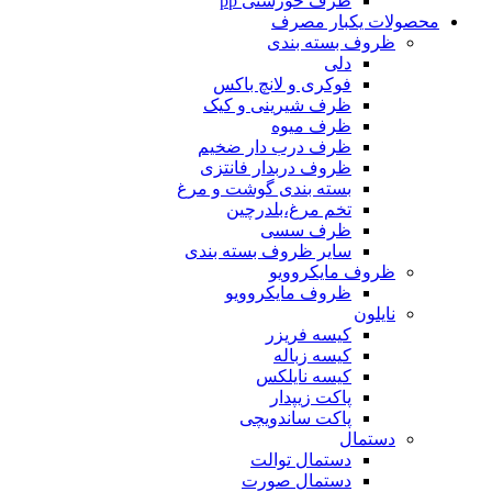
ظرف خورشتی pp
محصولات یکبار مصرف
ظروف بسته بندی
دلی
فوکری و لانچ باکس
ظرف شیرینی و کیک
ظرف میوه
ظرف درب دار ضخیم
ظروف دربدار فانتزی
بسته بندی گوشت و مرغ
تخم مرغ،بلدرچین
ظرف سسی
سایر ظروف بسته بندی
ظروف مایکروویو
ظروف مایکروویو
نایلون
کیسه فریزر
کیسه زباله
کیسه نایلکس
پاکت زیپدار
پاکت ساندویچی
دستمال
دستمال توالت
دستمال صورت