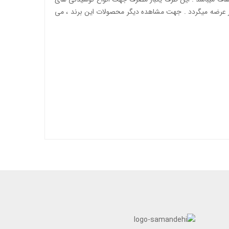
نسکافه و ….. استفاده میگردد . این محصول در بسته های 300 عددی جهت ارائه به بازار عرضه میگردد . جهت مشاهده دیگر محصولات این برند ، می