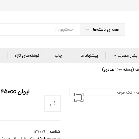
همه ی دسته‌ها
یکبار مصرف
پیشنهاد ما
چاپ
نوشته‌های تازه
لیوان 450cc شفاف – تک ظرف (بسته 300 عددی)
شناسه
127009