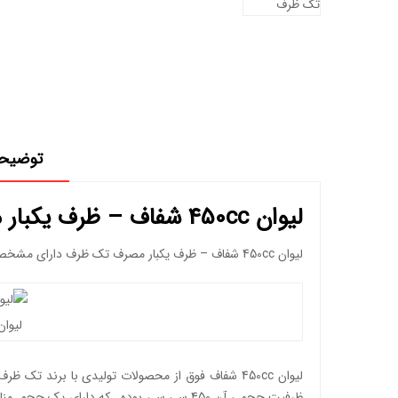
توضیح
لیوان 450cc شفاف – ظرف یکبار مصرف تک ظرف
لیوان 450cc شفاف – ظرف یکبار مصرف تک ظرف دارای مشخصات و نوع بسته بندی به شرح عکس ذیل می باشد :
لیوان 450cc شفاف – ظرف یکبار مص
ظرفیت حجمی آن 450 سی سی بوده . که دارا