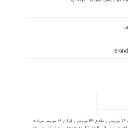
ار مصرف
,
لیوان
,
لیوان pp
,
نام تجاری
ند.
Brand
لیوان 450cc شفاف فوق از محصولات تولیدی با برند تک ظرف می باشد . از مواد اولیه پلی پروپلین ( pp ) تولید شده است . دارای قطر دهانه 74 میلیمتر و مقطع 43 میلیمتر و ارتفاع 86 میلیمتر میباشد .
نگ و شفاف میباشد . این ظرف یکبار مصرف جهت انواع نوشیدنی های