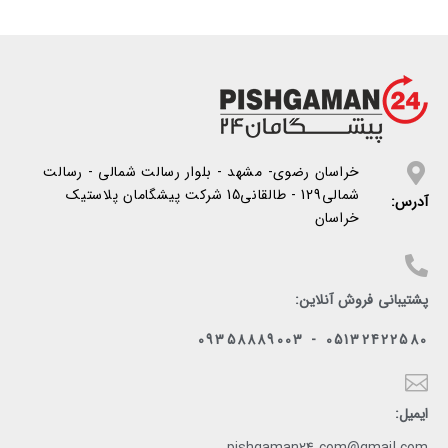
خراسان رضوی- مشهد - بلوار رسالت شمالی - رسالت
شمالی129 - طالقانی15 شرکت پیشگامان پلاستیک
آدرس:
خراسان
پشتیبانی فروش آنلاین:
05132422580 - 09358889003
ایمیل: