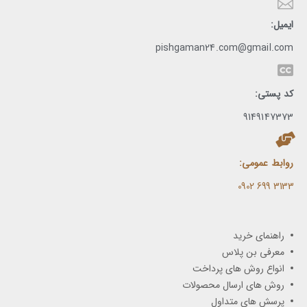
ایمیل:
pishgaman24.com@gmail.com
کد پستی:
9149147373
روابط عمومی:
3133 699 0902​
راهنمای خرید
معرفی بن پلاس
انواع روش های پرداخت
روش های ارسال محصولات
پرسش های متداول