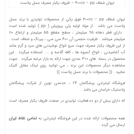
لیوان شفاف 400cc – pp – ظروف یکبار مصرف عسل پلاست
لیوان شفاف 400cc – pp فوق یکی از محصولات تولیدی با برند عسل
پلاست می باشد . از مواد اولیه پلی پروپیلن ( pp ) تولید شده است
. دارای قطر دهانه 95 میلیمتر ، سطح مقطع 55 میلیمتر و ارتفاع 110
میلیمتر میباشد . ظرفیت حجمی آن 400 سی سی ، بیرنگ و شفاف است .
از این ظروف یکبار مصرف جهت سرو انواع نوشیدنی های سرد و گرم مانند
آب آشامیدنی ، انواع آبمیوه ها ، کافه گلاسه و ….. استفاده میگردد . این
محصول در بسته های 300 عددی جهت ارائه به بازار عرضه میگردد . جهت
مشاهده دیگر محصولات این برند ، می توانید روی لینک مقابل کلیک
نمایید . ((
محصولات با برند عسل پلاست
))
فروشگاه اینترنتی پیشگامان 24 ، خدمتی نوین از شرکت پیشگامان
پلاستیک خراسان می باشد .
که دارای بیش از دو ده فعالیت تولیدی در صنعت ظروف یکبار مصرف است
.
همه محصولات ارائه شده در این فروشگاه اینترنتی به
تمامی نقاط ایران
ارسال می گردد .