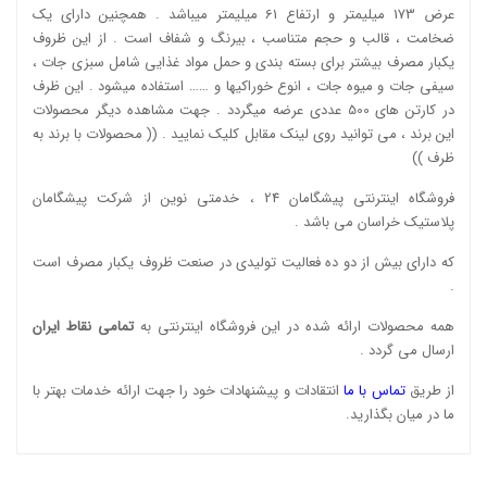
عرض 173 میلیمتر و ارتفاع 61 میلیمتر میباشد . همچنین دارای یک
ضخامت ، قالب و حجم متناسب ، بیرنگ و شفاف است . از این ظروف
یکبار مصرف بیشتر برای بسته بندی و حمل مواد غذایی شامل سبزی جات ،
سیفی جات و میوه جات ، انوع خوراکیها و …… استفاده میشود . این ظرف
در کارتن های 500 عددی عرضه میگردد . جهت مشاهده دیگر محصولات
این برند ، می توانید روی لینک مقابل کلیک نمایید . ((
محصولات با برند به
ظرف
))
فروشگاه اینترنتی پیشگامان 24 ، خدمتی نوین از شرکت پیشگامان
پلاستیک خراسان می باشد .
که دارای بیش از دو ده فعالیت تولیدی در صنعت ظروف یکبار مصرف است
.
همه محصولات ارائه شده در این فروشگاه اینترنتی به
تمامی نقاط ایران
ارسال می گردد .
از طریق
تماس با ما
انتقادات و پیشنهادات خود را جهت ارائه خدمات بهتر با
ما در میان بگذارید.