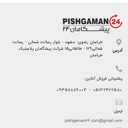
خراسان رضوی- مشهد - بلوار رسالت شمالی - رسالت
شمالی129 - طالقانی15 شرکت پیشگامان پلاستیک
آدرس:
خراسان
پشتیبانی فروش آنلاین:
05132422580 - 09358889003
ایمیل:
pishgaman24.com@gmail.com