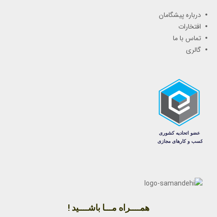
درباره پیشگامان
افتخارات
تماس با ما
گالری
همــــراه مـــا باشــــید !