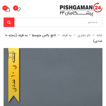
0
0
خانه
نام تجاری
به ظرف
لانچ باکس متوسط – به ظرف (بسته 10
عددی)