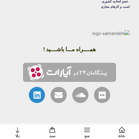
همــــراه مـــا باشــــید !
خانه
منو
سبد
بالا