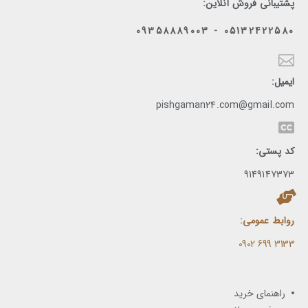
پشتیبانی فروش آنلاین:
05132422580 - 09358889003
ایمیل:
pishgaman24.com@gmail.com
کد پستی:
9149147373
روابط عمومی:
3133 699 0902​
راهنمای خرید