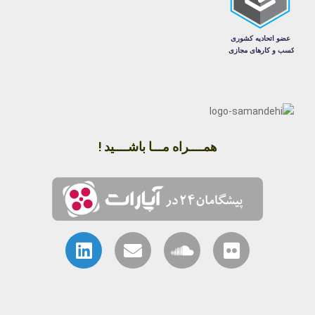
همــــراه مـــا باشــــید !