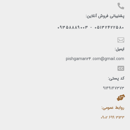
پشتیبانی فروش آنلاین:
05132422580 - 09358889003
ایمیل:
pishgaman24.com@gmail.com
کد پستی:
9149147373
روابط عمومی:
3133 699 0902​