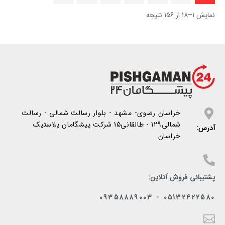
نمایش 1–18 از 156 نتیجه
خراسان رضوی- مشهد - بلوار رسالت شمالی - رسالت
شمالی129 - طالقانی15 شرکت پیشگامان پلاستیک
آدرس:
خراسان
پشتیبانی فروش آنلاین:
05132422580 - 09358889003