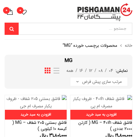
0
0
خانه
محصولات برچسب خورده “MG”
MG
نمایش:
04
/
08
/
12
/
16
/
همه
افزودن به سبد خرید
افزودن به سبد خرید
قاشق شفاف MG – 401h ( کارتن
قاشق بستنی 205 شفاف – MG (
2000 عددی )
کیسه 10 کیلویی )
۱۹,۸۰۰,۰۰۰
ریال
۳۱,۸۰۱,۰۰۰
ریال