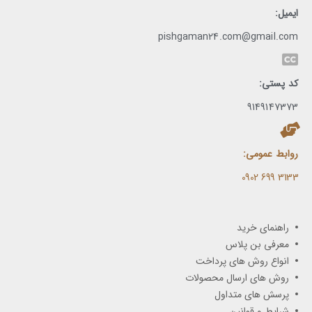
ایمیل:
pishgaman24.com@gmail.com
کد پستی:
9149147373
روابط عمومی:
3133 699 0902​
راهنمای خرید
معرفی بن پلاس
انواع روش های پرداخت
روش های ارسال محصولات
پرسش های متداول
شرایط و قوانین