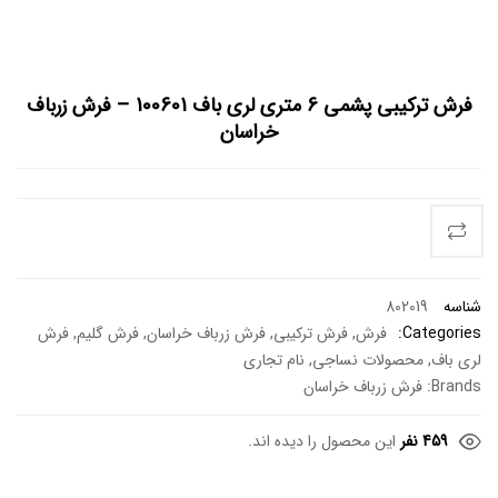
فرش ترکیبی پشمی 6 متری لری باف 100601 – فرش زرباف
خراسان
شناسه
802019
Categories:
فرش
,
فرش ترکیبی
,
فرش زرباف خراسان
,
فرش گلیم
,
فرش
لری باف
,
محصولات نساجی
,
نام تجاری
Brands:
فرش زرباف خراسان
459 نفر
این محصول را دیده اند.