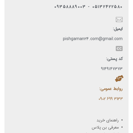
05132422580 - 09358889003
ایمیل:
pishgaman24.com@gmail.com
کد پستی:
9149147373
روابط عمومی:
3133 699 0902​
راهنمای خرید
معرفی بن پلاس