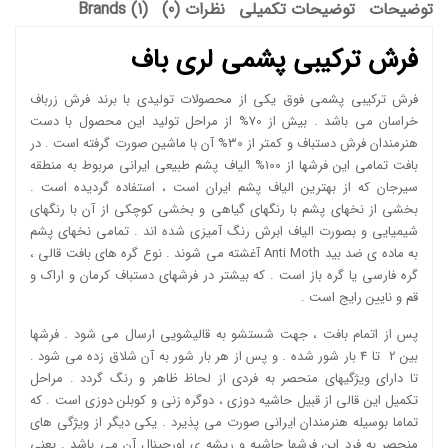
توضیحات
توضیحات تکمیلی
نظرات (0)
Brands (1)
فرش ترکیبی پشمی لری باف
فرش ترکیبی پشمی فوق یکی از محصولات تولیدی با برند فرش زرباف
خراسان می باشد . بیش از 70% از مراحل تولید این محصول با دست
هنرمندان فرش دستباف و کمتر از 30% آن با ماشین صورت گرفته است . در
بافت تمامی این فرشها از 100% الیاف پشم طبیعی ایرانی مربوط به منطقه
سیرجان که از بهترین الیاف پشم ایران است ، استفاده گردیده است .
بخشی از نخهای پشم با رنگهای گیاهی و بخشی کوچکی از آن با رنگهای
شیمیایی و بصورت الیاف ابرش رنگ آمیزی شده اند . تمامی نخهای پشم
به ماده ی ضد بید Anti Moth آغشته می شوند . نوع گره های بافت قالی ،
گره فارسی یا گره باز است . که بیشتر در فرشهای دستباف کرمان و اراک و
قم و نایین رایج است .
پس از اتمام بافت ، جهت شستشو به قالیشویی ارسال می شود . فرشها
بین 2 تا 4 بار شور شده . و پس از هر بار شور به آن شلاق زده می شود .
تا دارای ویژگیهای منحصر به فردی از لحاظ ظاهر و رنگ گردد . مراحل
تکمیل این قالی از قبیل حاشیه دوزی ، دوگره زنی و کوبلن دوزی است . که
تماما بوسیله هنرمندان ایرانی صورت می پذیرد . یکی دیگر از ویژگی های
منحصر به فرد این فرشها حاشیه و ریشه ی اورجینال آن می باشد . یعنی