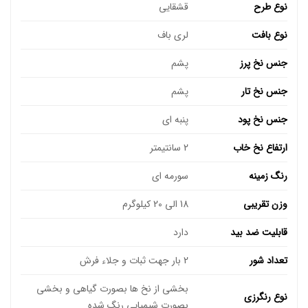
نوع طرح
قشقایی
نوع بافت
لری باف
جنس نخ پرز
پشم
جنس نخ تار
پشم
جنس نخ پود
پنبه ای
ارتفاع نخ خاب
2 سانتیمتر
رنگ زمینه
سورمه ای
وزن تقریبی
18 الی 20 کیلوگرم
قابلیت ضد بید
دارد
تعداد شور
2 بار جهت ثبات و جلاء فرش
بخشی از نخ ها بصورت گیاهی و بخشی
نوع رنگرزی
بصورت شیمیایی رنگ شده