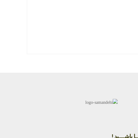
ا باشــــید !