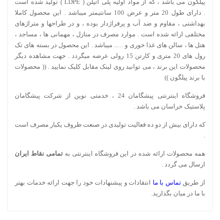
پیلگون می باشد ، که از مواد اولیه پلی اتیلن ( LDPE ) تولید شده است
. دارای طول 20 متر و عرض 100 سانتیمتر میباشد . این محصول کاملا
بهداشتی ، مقاوم و ضد آب و پرفراژدار بوده ، و در طراحها و متراژهای
مختلفی ارائه شده است . موارد مصرف در منازل ، مهمانی ها ، مساجد ،
هتل ها ، سالن های غذا خوری و ….. میباشد . این محصول در بسته های تک
رول های 20 متری و کارتن 15 رولی عرضه میگردد . جهت مشاهده دیگر
محصولات این برند ، می توانید روی لینک مقابل کلیک نمایید . ((
محصولات
با برند پیلگون
))
فروشگاه اینترنتی پیشگامان 24 ، خدمتی نوین از شرکت پیشگامان
پلاستیک خراسان می باشد .
که دارای بیش از دو ده فعالیت تولیدی در صنعت ظروف یکبار مصرف است
.
همه محصولات ارائه شده در این فروشگاه اینترنتی به
تمامی نقاط ایران
ارسال می گردد .
از طریق
تماس با ما
انتقادات و پیشنهادات خود را جهت ارائه خدمات بهتر
با ما در میان بگذارید.