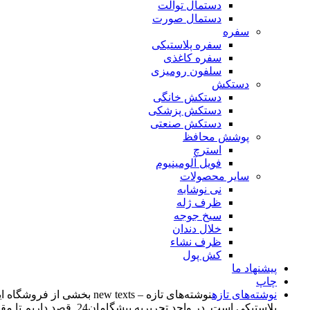
دستمال توالت
دستمال صورت
سفره
سفره پلاستیکی
سفره کاغذی
سلفون رومیزی
دستکش
دستکش خانگی
دستکش پزشکی
دستکش صنعتی
پوشش محافظ
استرچ
فویل آلومینیوم
سایر محصولات
نی نوشابه
ظرف ژله
سیخ جوجه
خلال دندان
ظرف نشاء
کش پول
پیشنهاد ما
چاپ
نوشته‌های تازه
پلاستیکی است. در واحد