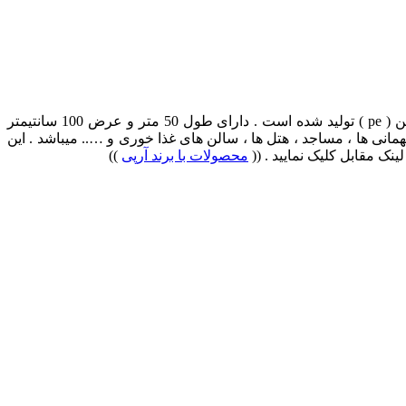
سفره یکبار مصرف طرحدار 50 متری فوق یکی از تولیدات محصولات یکبار مصرف با برند آرپی مقدم می باشد ، که از مواد اولیه پلی اتیلن ( pe ) تولید شده است . دارای طول 50 متر و عرض 100 سانتیمتر
انی ها ، مساجد ، هتل ها ، سالن های غذا خوری و ….. میباشد . این
محصولات با برند آرپی
))