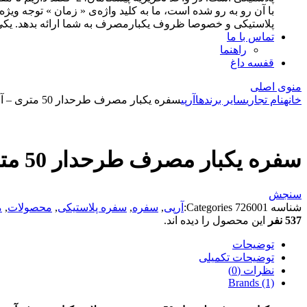
با آن رو به رو شده است، ما به کلید واژه‌ی « زمان » توجه وی
پلاستیکی و خصوصا ظروف یکبارمصرف به شما ارائه بدهد. یکی از اهدف از راه‌اندازی این بخش، د
تماس با ما
راهنما
قفسه داغ
منوی اصلی
خانه
نام تجاری
سایر برندها
آرپی
سفره یکبار مصرف طرحدار 50 متری – آرپی (کارتن 20 رولی)
سفره یکبار مصرف طرحدار 50 متری – آرپی (کارتن 20 رولی)
سنجش
شناسه
726001
Categories:
آرپی
,
سفره
,
سفره پلاستیکی
,
محصولات
,
م
537 نفر
این محصول را دیده اند.
توضیحات
توضیحات تکمیلی
نظرات (0)
Brands (1)