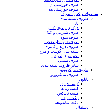
ظرف خورشتی ps
ظرف خورشتی pp
محصولات یکبار مصرف
ظروف بسته بندی
دلی
فوکری و لانچ باکس
ظرف شیرینی و کیک
ظرف میوه
ظرف درب دار ضخیم
ظروف دربدار فانتزی
بسته بندی گوشت و مرغ
تخم مرغ،بلدرچین
ظرف سسی
سایر ظروف بسته بندی
ظروف مایکروویو
ظروف مایکروویو
نایلون
کیسه فریزر
کیسه زباله
کیسه نایلکس
پاکت زیپدار
پاکت ساندویچی
دستمال