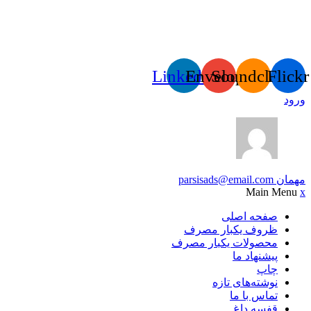
Linkedin
Envelope
Soundcloud
Flickr
ورود
مهمان
parsisads@email.com
Main Menu
x
صفحه اصلی
ظروف یکبار مصرف
محصولات یکبار مصرف
پیشنهاد ما
چاپ
نوشته‌های تازه
تماس با ما
قفسه داغ