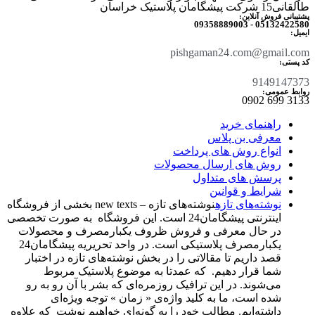
طالقانی15 شرکت پیشگامان پلاستیک خراسان
پشتیبانی فروش آنلاین:
05132422580 - 09358889003
ایمیل:
pishgaman24.com@gmail.com
کد پستی:
9149147373
روابط عمومی:
3133 699 0902​
راهنمای خرید
معرفی بن پلاس
انواع روش های پرداخت
روش های ارسال محصولات
پرسش های متداول
شرایط و قوانین
نوشته‌های تازه
نوشته‌های تازه – new texts بخشی از فروشگاه
اینترنتی پیشگامان24 است. این فروشگاه به صورت تخصصی
در حال معرفی و فروش ظروف یکبارمصرف و محصولات
یکبارمصرف پلاستیکی است. در واحد تحریریه پیشگامان24
قصد داریم تا مقالاتی را در بخش نوشته‌های تازه در اختبار
شما قرار دهیم. که عمدتا به موضوع پلاستیک مربوط
می‌شوند. در این ترافیک روزمره‌ای که بشر با آن رو به رو
شده است، ما به کلید واژه‌ی « زمان » توجه ویژه‌ای
داشته‌ایم. مطالب خود را به گونه‌ای خواهیم نوشت که علاوه