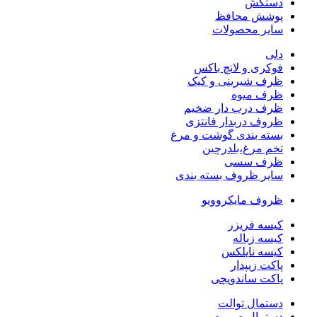
دستکش
پوشش محافظ
سایر محصولات
دلی
فوکری و لانچ باکس
ظرف شیرینی و کیک
ظرف میوه
ظرف درب دار ضخیم
ظروف دربدار فانتزی
بسته بندی گوشت و مرغ
تخم مرغ،بلدرچین
ظرف سسی
سایر ظروف بسته بندی
ظروف مایکروویو
کیسه فریزر
کیسه زباله
کیسه نایلکس
پاکت زیپدار
پاکت ساندویچی
دستمال توالت
دستمال صورت