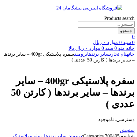
Products search
جستجو
0
0
سبد
0
موارد
۰
ریال
خانه
منو
0
سبد
0
موارد
۰
ریال
بالا
خانه
نام تجاری
سایر برندها
برومند
سفره پلاستیکی 400gr – سایر برندها
– سایر برندها ( کارتن 50 عددی )
سفره پلاستیکی 400gr – سایر
برندها – سایر برندها ( کارتن 50
عددی )
دسترسی:
ناموجود
سنجش
شناسه
700405
Categories:
برومند
,
سایر برندها
,
سفره پلاستیکی
,