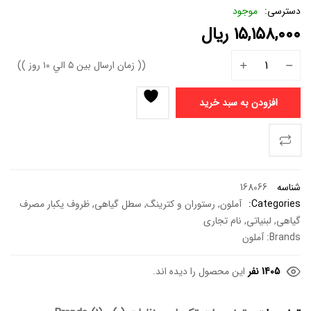
دسترسی:
موجود
۱۵,۱۵۸,۰۰۰
ریال
(( زمان ارسال بين ٥ الي ١٠ روز ))
افزودن به سبد خرید
شناسه
168066
Categories:
آملون
,
رستوران و کترینگ
,
سطل گیاهی
,
ظروف یکبار مصرف
گیاهی
,
لبنیاتی
,
نام تجاری
Brands:
آملون
1405 نفر
این محصول را دیده اند.