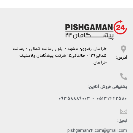
خراسان رضوی- مشهد - بلوار رسالت شمالی - رسالت
شمالی129 - طالقانی15 شرکت پیشگامان پلاستیک
آدرس:
خراسان
پشتیبانی فروش آنلاین:
05132422580 - 09358889003
ایمیل:
pishgaman24.com@gmail.com