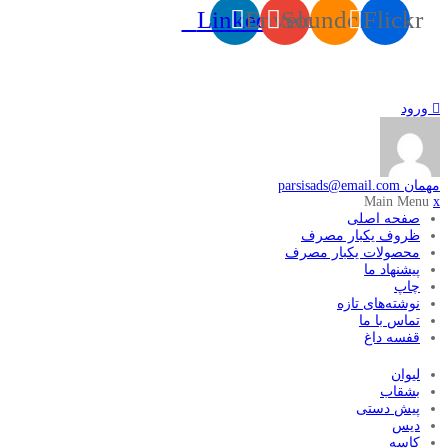
Linkedin
Envelope
Soundcloud
Flickr
ورود
مهمان
parsisads@email.com
Main Menu
x
صفحه اصلی
ظروف یکبار مصرف
محصولات یکبار مصرف
پیشنهاد ما
چاپ
نوشته‌های تازه
تماس با ما
قفسه داغ
لیوان
بشقاب
پیش دستی
دیس
کاسه