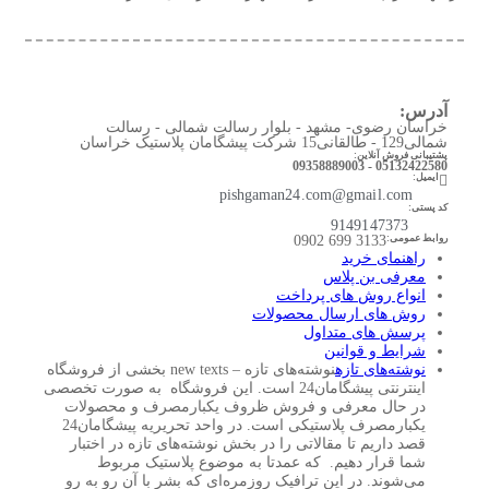
آدرس:
خراسان رضوی- مشهد - بلوار رسالت شمالی - رسالت
شمالی129 - طالقانی15 شرکت پیشگامان پلاستیک خراسان
پشتیبانی فروش آنلاین:
05132422580 - 09358889003
ایمیل:
pishgaman24.com@gmail.com
کد پستی:
9149147373
روابط عمومی:
3133 699 0902​
راهنمای خرید
معرفی بن پلاس
انواع روش های پرداخت
روش های ارسال محصولات
پرسش های متداول
شرایط و قوانین
نوشته‌های تازه
نوشته‌های تازه – new texts بخشی از فروشگاه
اینترنتی پیشگامان24 است. این فروشگاه به صورت تخصصی
در حال معرفی و فروش ظروف یکبارمصرف و محصولات
یکبارمصرف پلاستیکی است. در واحد تحریریه پیشگامان24
قصد داریم تا مقالاتی را در بخش نوشته‌های تازه در اختبار
شما قرار دهیم. که عمدتا به موضوع پلاستیک مربوط
می‌شوند. در این ترافیک روزمره‌ای که بشر با آن رو به رو