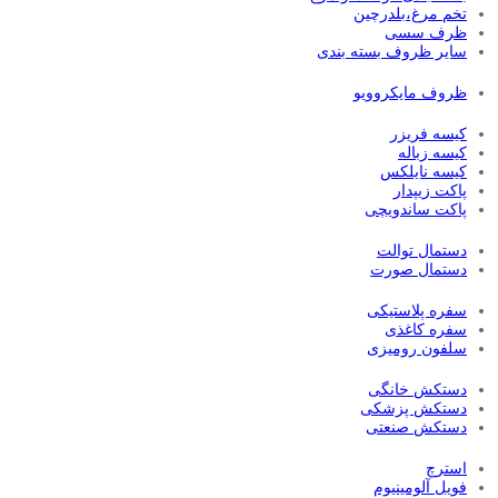
تخم مرغ،بلدرچین
ظرف سسی
سایر ظروف بسته بندی
ظروف مایکروویو
کیسه فریزر
کیسه زباله
کیسه نایلکس
پاکت زیپدار
پاکت ساندویچی
دستمال توالت
دستمال صورت
سفره پلاستیکی
سفره کاغذی
سلفون رومیزی
دستکش خانگی
دستکش پزشکی
دستکش صنعتی
استرچ
فویل آلومینیوم