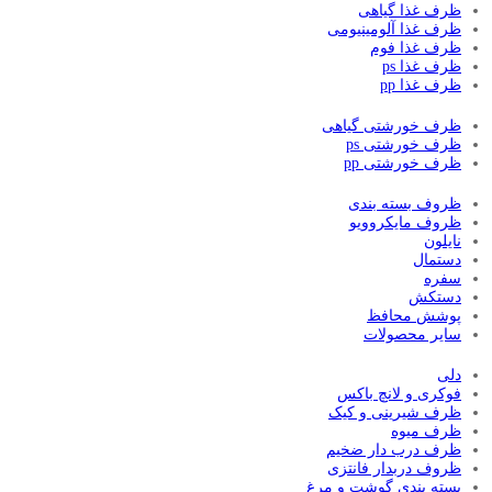
ظرف غذا گیاهی
ظرف غذا آلومینیومی
ظرف غذا فوم
ظرف غذا ps
ظرف غذا pp
ظرف خورشتی گیاهی
ظرف خورشتی ps
ظرف خورشتی pp
ظروف بسته بندی
ظروف مایکروویو
نایلون
دستمال
سفره
دستکش
پوشش محافظ
سایر محصولات
دلی
فوکری و لانچ باکس
ظرف شیرینی و کیک
ظرف میوه
ظرف درب دار ضخیم
ظروف دربدار فانتزی
بسته بندی گوشت و مرغ