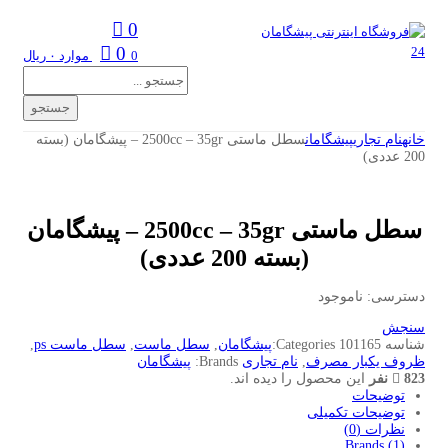
0
0
0
موارد
۰
ریال
ducts
earch
جستجو
خانه
نام تجاری
پیشگامان
سطل ماستی 2500cc – 35gr – پیشگامان (بسته
200 عددی)
سطل ماستی 2500cc – 35gr – پیشگامان
(بسته 200 عددی)
دسترسی:
ناموجود
سنجش
شناسه
101165
Categories:
پیشگامان
,
سطل ماست
,
سطل ماست ps
,
ظروف یکبار مصرف
,
نام تجاری
Brands:
پیشگامان
823 نفر
این محصول را دیده اند.
توضیحات
توضیحات تکمیلی
نظرات (0)
Brands (1)