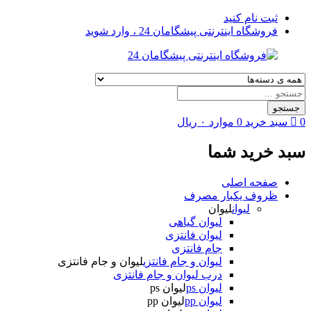
ثبت نام کنید
فروشگاه اینترنتی پیشگامان 24 ، وارد شوید
Products
search
جستجو
0
سبد خرید
0
موارد
۰
ریال
سبد خرید شما
صفحه اصلی
ظروف یکبار مصرف
لیوان
لیوان
لیوان گیاهی
لیوان فانتزی
جام فانتزی
لیوان و جام فانتزی
لیوان و جام فانتزی
درب لیوان و جام فانتزی
لیوان ps
لیوان ps
لیوان pp
لیوان pp