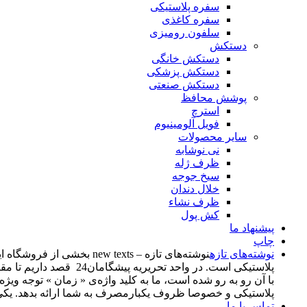
سفره پلاستیکی
سفره کاغذی
سلفون رومیزی
دستکش
دستکش خانگی
دستکش پزشکی
دستکش صنعتی
پوشش محافظ
استرچ
فویل آلومینیوم
سایر محصولات
نی نوشابه
ظرف ژله
سیخ جوجه
خلال دندان
ظرف نشاء
کش پول
پیشنهاد ما
چاپ
نوشته‌های تازه
پلاستیکی است. در واحد
با آن رو به رو شده است، ما به کلید واژه‌ی « زمان » توجه وی
پلاستیکی و خصوصا ظروف یکبارمصرف به شما ارائه بدهد. یکی از اهدف از راه‌اندازی این بخش، د
تماس با ما