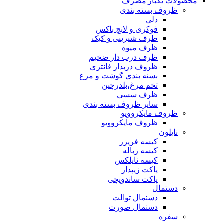
محصولات یکبار مصرف
ظروف بسته بندی
دلی
فوکری و لانچ باکس
ظرف شیرینی و کیک
ظرف میوه
ظرف درب دار ضخیم
ظروف دربدار فانتزی
بسته بندی گوشت و مرغ
تخم مرغ،بلدرچین
ظرف سسی
سایر ظروف بسته بندی
ظروف مایکروویو
ظروف مایکروویو
نایلون
کیسه فریزر
کیسه زباله
کیسه نایلکس
پاکت زیپدار
پاکت ساندویچی
دستمال
دستمال توالت
دستمال صورت
سفره