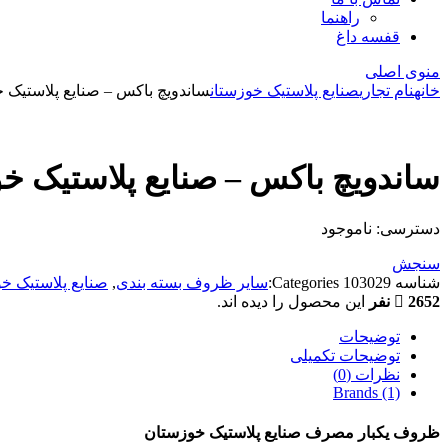
راهنما
قفسه داغ
منوی اصلی
خانه
نام تجاری
صنایع پلاستیک خوزستان
ساندویچ باکس – صنایع پلاستیک خوزستان
ساندویچ باکس – صنایع پلاستیک خوزستان 
دسترسی:
ناموجود
سنجش
شناسه
103029
Categories:
سایر ظروف بسته بندی
,
صنایع پلاستیک خ
2652 نفر
این محصول را دیده اند.
توضیحات
توضیحات تکمیلی
نظرات (0)
Brands (1)
ظروف یکبار مصرف صنایع پلاستیک خوزستان