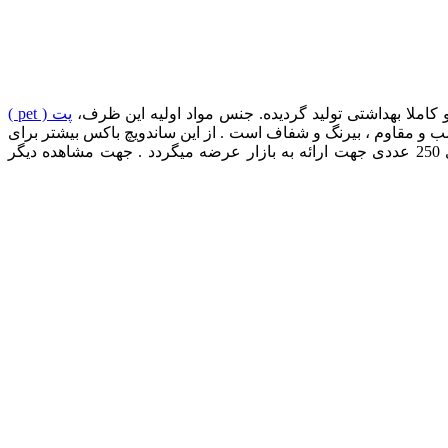
املا بهداشتی تولید گردیده. جنس مواد اولیه این ظرف،
پت ( pet )
و قالب با ظرفیت حجمی متناسب و مقاوم ، بیرنگ و شفاف است . از این ساندویچ باکس بیشتر برای
نگهداری، حمل و بسته بندی مواد غذایی شامل انواع ساندویچ ، نان باگت و …….. استفاده میشود . این ظروف یکبار مصرفدر کارتن های 250 عددی جهت ارائه به بازار عرضه میگردد . جهت مشاهده دیگر