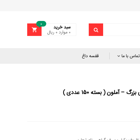
0
سبد خرید
0
موارد
۰
ریال
تماس با ما
قفسه داغ
 – آملون ( بسته 150 عددی )