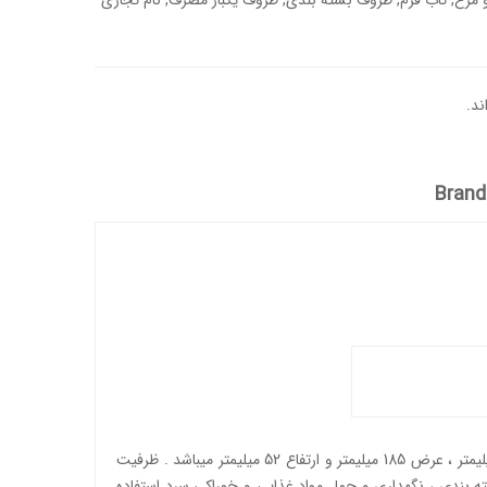
 مرغ
,
تاب فرم
,
ظروف بسته بندی
,
ظروف یکبار مصرف
,
نام تجاری
ند.
Brand
دیس گود شفاف فوق یکی از محصولات تولیدی با برند تاب فرم می باشد . از مواد اولیه پلی اتیلن ( pet ) تولید شده است . دارای طول 260 میلیمتر ، عرض 185 میلیمتر و ارتفاع 52 میلیمتر میباشد . ظرفیت
ه بندی ، نگهداری و حمل مواد غذایی و خوراکی سرد استفاده