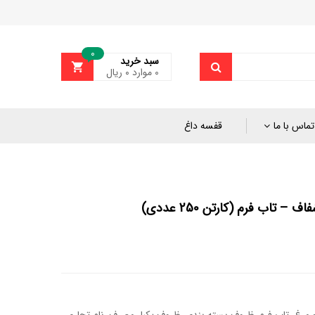
0
سبد خرید
0
موارد
۰
ریال
تماس با ما
قفسه داغ
– تاب فرم (کارتن 250 عددی)