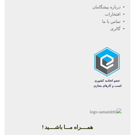
درباره پیشگامان
افتخارات
تماس با ما
گالری
همــــراه مـــا باشــــید !