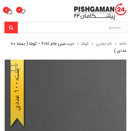
0
0
خانه
نام تجاری
کوشا
درب مینی جام 60cc – کوشا ( بسته 100
عددی )