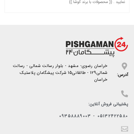
نمایید . ((
محصولات با برند کوشا
))
خراسان رضوی- مشهد - بلوار رسالت شمالی - رسالت
شمالی129 - طالقانی15 شرکت پیشگامان پلاستیک
آدرس:
خراسان
پشتیبانی فروش آنلاین:
05132422580 - 09358889003