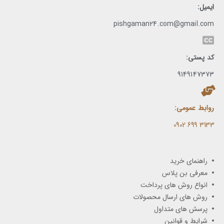
ایمیل:
pishgaman24.com@gmail.com
کد پستی:
9149147373
روابط عمومی:
3133 699 0902​
راهنمای خرید
معرفی بن پلاس
انواع روش های پرداخت
روش های ارسال محصولات
پرسش های متداول
شرایط و قوانین