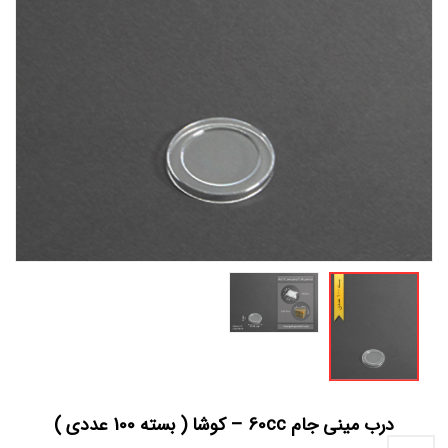
درب مینی جام 60cc – کوشا ( بسته 100 عددی )