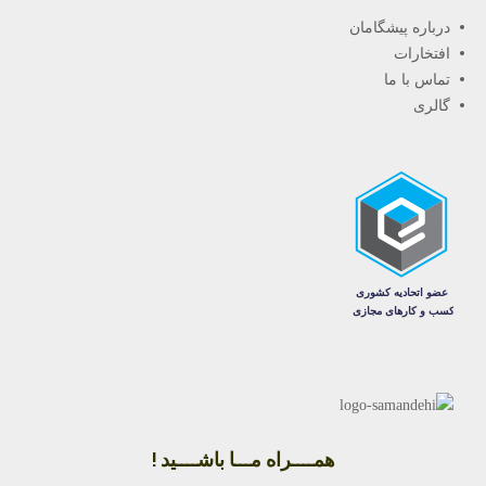
درباره پیشگامان
افتخارات
تماس با ما
گالری
همــــراه مـــا باشــــید !