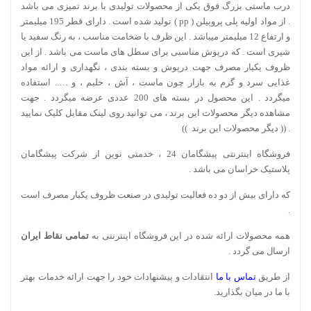
درب ماستی بزرگ فوق یکی از محصولات تولیدی با برند تمیزی می باشد
. از مواد اولیه پلی پروپیلن ( pp ) تولید شده است . دارای قطر 195 میلیمتر
و ارتفاع 12 میلیمتر میباشد . این ظرف با ضخامت مناسب ، به رنگ سفید یا
شیری است . که درپوش مناسبی برای سطل های ماست می باشد . از این
ظروف یکبار مصرف جهت درپوش و بسته بندی ، نگهداری و ارائه مواد
غذایی سرد و گرم به بازار چون ماست ، آش ، حلیم ، و ….. استفاده
میگردد . این محصول در بسته های 200 عددی عرضه میگردد . جهت
مشاهده دیگر محصولات این برند ، می توانید روی لینک مقابل کلیک نمایید
. ((
دیگر محصولات این برند
))
فروشگاه اینترنتی پیشگامان 24 ، خدمتی نوین از شرکت پیشگامان
پلاستیک خراسان می باشد .
که دارای بیش از دو ده فعالیت تولیدی در صنعت ظروف یکبار مصرف است
.
همه محصولات ارائه شده در این فروشگاه اینترنتی به
تمامی نقاط ایران
ارسال می گردد .
از طریق
تماس با ما
انتقادات و پیشنهادات خود را جهت ارائه خدمات بهتر
با ما در میان بگذارید.