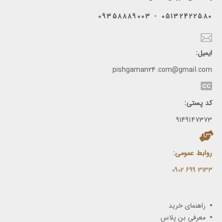
05132422580 - 09358889003
ایمیل:
pishgaman24.com@gmail.com
کد پستی:
9149147373
روابط عمومی:
3133 699 0902​
راهنمای خرید
معرفی بن پلاس