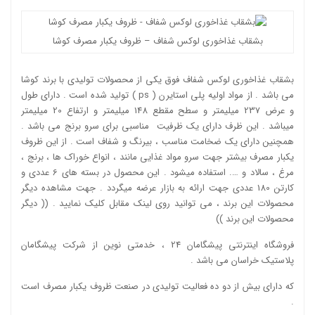
بشقاب غذاخوری لوکس شفاف – ظروف یکبار مصرف کوشا
بشقاب غذاخوری لوکس شفاف فوق یکی از محصولات تولیدی با برند کوشا
می باشد . از مواد اولیه پلی استایرن ( ps ) تولید شده است . دارای طول
و عرض 237 میلیمتر و سطح مقطع 148 میلیمتر و ارتفاع 20 میلیمتر
میباشد . این ظرف دارای یک ظرفیت مناسبی برای سرو برنج می باشد .
همچنین دارای یک ضخامت مناسب ، بیرنگ و شفاف است . از این ظروف
یکبار مصرف بیشتر جهت سرو مواد غذایی مانند ، انواع خوراک ها ، برنج ،
مرغ ، سالاد و …. استفاده میشود . این محصول در بسته های 6 عددی و
کارتن 180 عددی جهت ارائه به بازار عرضه میگردد . جهت مشاهده دیگر
محصولات این برند ، می توانید روی لینک مقابل کلیک نمایید . ((
دیگر
محصولات این برند
))
فروشگاه اینترنتی پیشگامان 24 ، خدمتی نوین از شرکت پیشگامان
پلاستیک خراسان می باشد .
که دارای بیش از دو ده فعالیت تولیدی در صنعت ظروف یکبار مصرف است
.