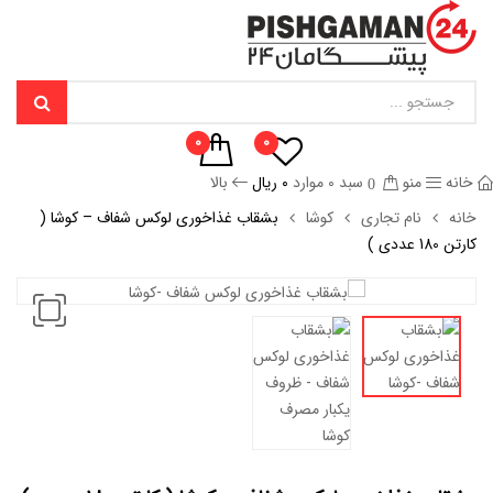
0
0
خانه
منو
سبد
0
موارد
۰
ریال
بالا
0
خانه
نام تجاری
کوشا
بشقاب غذاخوری لوکس شفاف – کوشا (
کارتن 180 عددی )