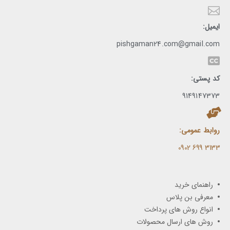
ایمیل:
pishgaman24.com@gmail.com
کد پستی:
9149147373
روابط عمومی:
3133 699 0902​
راهنمای خرید
معرفی بن پلاس
انواع روش های پرداخت
روش های ارسال محصولات