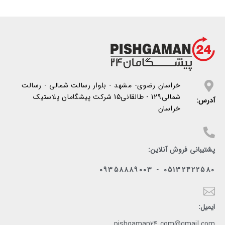
خراسان رضوی- مشهد - بلوار رسالت شمالی - رسالت
شمالی129 - طالقانی15 شرکت پیشگامان پلاستیک
آدرس:
خراسان
پشتیبانی فروش آنلاین:
05132422580 - 09358889003
ایمیل:
pishgaman24.com@gmail.com