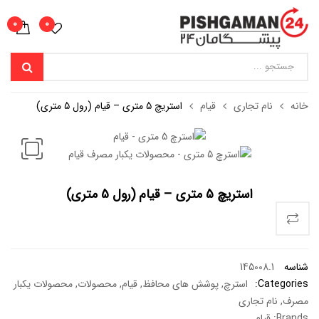
0
0
خانه
نام تجاری
قیام
استریچ 5 متری – قیام (رول 5 متری)
استریچ 5 متری – قیام (رول 5 متری)
شناسه
145008.1
Categories:
استرچ
,
پوشش های محافظ
,
قیام
,
محصولات
,
محصولات یکبار
مصرف
,
نام تجاری
Brands:
قیام