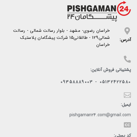
خراسان رضوی- مشهد - بلوار رسالت شمالی - رسالت
شمالی129 - طالقانی15 شرکت پیشگامان پلاستیک
آدرس:
خراسان
پشتیبانی فروش آنلاین:
05132422580 - 09358889003
ایمیل:
pishgaman24.com@gmail.com
کد پستی: