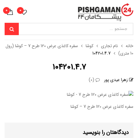
0
0
خانه
نام تجاری
کوشا
سفره کاغذی عرض 120 طرح 7 – کوشا (رول
10 متری)
104201.4.7
104201.4.7
زهرا عیدی پور
(0)
سفره کاغذی عرض 120 طرح 7 – کوشا
دیدگاهتان را بنویسید