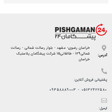
خراسان رضوی- مشهد - بلوار رسالت شمالی - رسالت
شمالی129 - طالقانی15 شرکت پیشگامان پلاستیک
آدرس:
خراسان
پشتیبانی فروش آنلاین:
05132422580 - 09358889003
ایمیل: