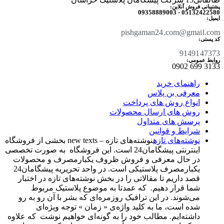
پشتیبانی فروش آنلاین:
05132422580 - 09358889003
ایمیل:
pishgaman24.com@gmail.com
کد پستی:
9149147373
روابط عمومی:
3133 699 0902​
راهنمای خرید
معرفی بن پلاس
انواع روش های پرداخت
روش های ارسال محصولات
پرسش های متداول
شرایط و قوانین
نوشته‌های تازه
نوشته‌های تازه – new texts بخشی از فروشگاه
اینترنتی پیشگامان24 است. این فروشگاه به صورت تخصصی
در حال معرفی و فروش ظروف یکبارمصرف و محصولات
یکبارمصرف پلاستیکی است. در واحد تحریریه پیشگامان24
قصد داریم تا مقالاتی را در بخش نوشته‌های تازه در اختبار
شما قرار دهیم. که عمدتا به موضوع پلاستیک مربوط
می‌شوند. در این ترافیک روزمره‌ای که بشر با آن رو به رو
شده است، ما به کلید واژه‌ی « زمان » توجه ویژه‌ای
داشته‌ایم. مطالب خود را به گونه‌ای خواهیم نوشت که علاوه