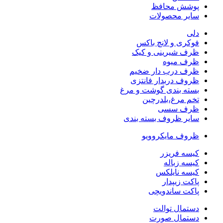
پوشش محافظ
سایر محصولات
دلی
فوکری و لانچ باکس
ظرف شیرینی و کیک
ظرف میوه
ظرف درب دار ضخیم
ظروف دربدار فانتزی
بسته بندی گوشت و مرغ
تخم مرغ،بلدرچین
ظرف سسی
سایر ظروف بسته بندی
ظروف مایکروویو
کیسه فریزر
کیسه زباله
کیسه نایلکس
پاکت زیپدار
پاکت ساندویچی
دستمال توالت
دستمال صورت