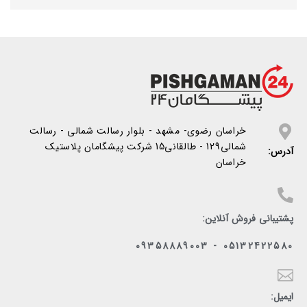
خراسان رضوی- مشهد - بلوار رسالت شمالی - رسالت
شمالی129 - طالقانی15 شرکت پیشگامان پلاستیک
آدرس:
خراسان
پشتیبانی فروش آنلاین:
05132422580 - 09358889003
ایمیل: