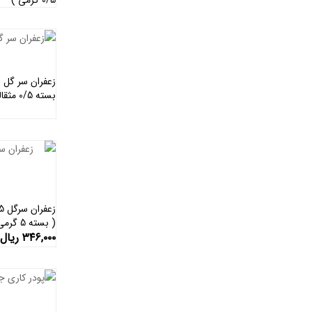
بسته 0/5 مثقالی )
( بسته 5 گرمی )
۳۴۶,۰۰۰
ریال