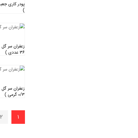
)
36 عددی )
0/3 گرمی )
2
1