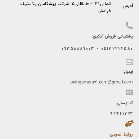
شمالی129 - طالقانی15 شرکت پیشگامان پلاستیک
آدرس:
خراسان
پشتیبانی فروش آنلاین:
05132422580 - 09358889003
ایمیل:
pishgaman24.com@gmail.com
کد پستی:
9149147373
روابط عمومی: