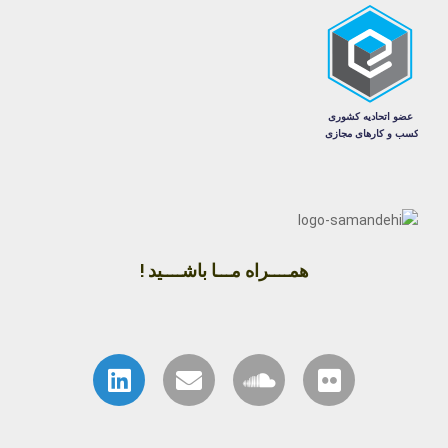
همــــراه مـــا باشــــید !