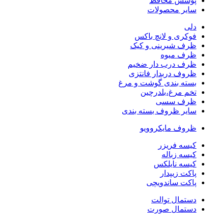
پوشش محافظ
سایر محصولات
دلی
فوکری و لانچ باکس
ظرف شیرینی و کیک
ظرف میوه
ظرف درب دار ضخیم
ظروف دربدار فانتزی
بسته بندی گوشت و مرغ
تخم مرغ،بلدرچین
ظرف سسی
سایر ظروف بسته بندی
ظروف مایکروویو
کیسه فریزر
کیسه زباله
کیسه نایلکس
پاکت زیپدار
پاکت ساندویچی
دستمال توالت
دستمال صورت