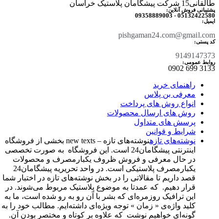
طالقانی15 شرکت پیشگامان پلاستیک خراسان
پشتیبانی فروش آنلاین:
05132422580 - 09358889003
ایمیل:
pishgaman24.com@gmail.com
کد پستی:
9149147373
روابط عمومی:
3133 699 0902​
راهنمای خرید
معرفی بن پلاس
انواع روش های پرداخت
روش های ارسال محصولات
پرسش های متداول
شرایط و قوانین
نوشته‌های تازه
نوشته‌های تازه – new texts بخشی از فروشگاه
اینترنتی پیشگامان24 است. این فروشگاه به صورت تخصصی
در حال معرفی و فروش ظروف یکبارمصرف و محصولات
یکبارمصرف پلاستیکی است. در واحد تحریریه پیشگامان24
قصد داریم تا مقالاتی را در بخش نوشته‌های تازه در اختبار شما
قرار دهیم. که عمدتا به موضوع پلاستیک مربوط می‌شوند. در
این ترافیک روزمره‌ای که بشر با آن رو به رو شده است، ما به
کلید واژه‌ی « زمان » توجه ویژه‌ای داشته‌ایم. مطالب خود را به
گونه‌ای خواهیم نوشت که علاوه بر کوتاه و مختصر بودن آن.