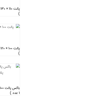
)
)
1 عدد )