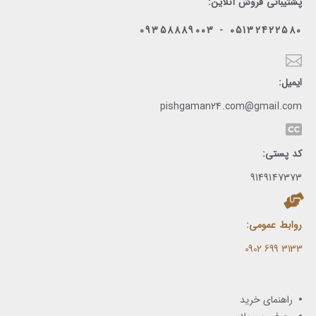
پشتیبانی فروش آنلاین:
05132422580 - 09358889003
ایمیل:
pishgaman24.com@gmail.com
کد پستی:
9149147373
روابط عمومی:
3133 699 0902​
راهنمای خرید