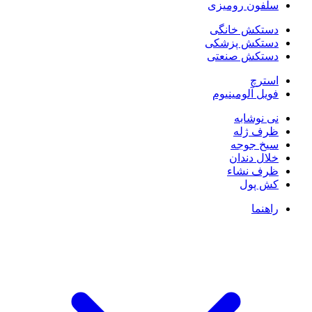
سلفون رومیزی
دستکش خانگی
دستکش پزشکی
دستکش صنعتی
استرچ
فویل آلومینیوم
نی نوشابه
ظرف ژله
سیخ جوجه
خلال دندان
ظرف نشاء
کش پول
راهنما