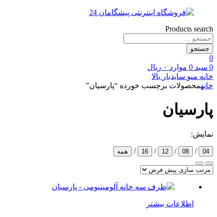
Products search
جستجو
0
0
سبد
0
موارد
۰
ریال
خانه
منو
سایدبار
بالا
خانه
محصولات برچسب خورده “پارسیان”
پارسیان
نمایش:
/
/
/
/
04
08
12
16
همه
اطلاعات بیشتر