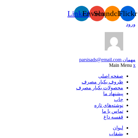
Linkedin
Envelope
Soundcloud
Flickr
ورود
مهمان
parsisads@email.com
Main Menu
x
صفحه اصلی
ظروف یکبار مصرف
محصولات یکبار مصرف
پیشنهاد ما
چاپ
نوشته‌های تازه
تماس با ما
قفسه داغ
لیوان
بشقاب