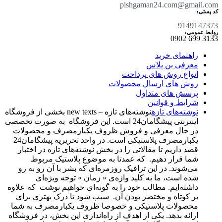
pishgaman24.com@gmail.com
کد پستی:
9149147373
روابط عمومی:
3133 699 0902​
راهنمای خرید
معرفی بن پلاس
انواع روش های پرداخت
روش های ارسال محصولات
پرسش های متداول
شرایط و قوانین
نوشته‌های تازه
نوشته‌های تازه – new texts بخشی از فروشگاه
اینترنتی پیشگامان24 است. این فروشگاه به صورت تخصصی
در حال معرفی و فروش ظروف یکبارمصرف و محصولات
یکبارمصرف پلاستیکی است. در واحد تحریریه پیشگامان24
قصد داریم تا مقالاتی را در بخش نوشته‌های تازه در اختبار
شما قرار دهیم. که عمدتا به موضوع پلاستیک مربوط
می‌شوند. در این ترافیک روزمره‌ای که بشر با آن رو به رو
شده است، ما به کلید واژه‌ی « زمان » توجه ویژه‌ای
داشته‌ایم. مطالب خود را به گونه‌ای خواهیم نوشت که علاوه
بر کوتاه و مختصر بودن آن. سبب شود تا درک بهتری برای
محصولات پلاستیکی و خصوصا ظروف یکبارمصرف به شما
ارائه بدهد. یکی از اهدف از راه‌اندازی این بخش، در فروشگاه