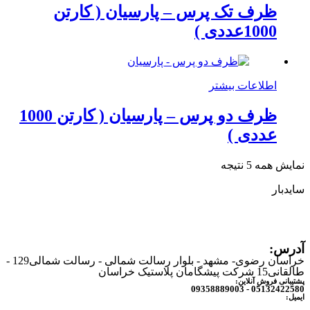
ظرف تک پرس – پارسیان ( کارتن
1000عددی )
اطلاعات بیشتر
ظرف دو پرس – پارسیان ( کارتن 1000
عددی )
نمایش همه 5 نتیجه
سایدبار
آدرس:
خراسان رضوی- مشهد - بلوار رسالت شمالی - رسالت شمالی129 -
طالقانی15 شرکت پیشگامان پلاستیک خراسان
پشتیبانی فروش آنلاین:
05132422580 - 09358889003
ایمیل: