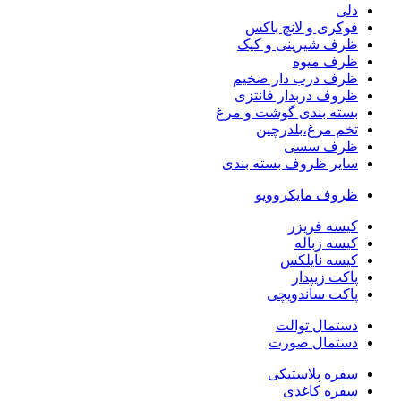
دلی
فوکری و لانچ باکس
ظرف شیرینی و کیک
ظرف میوه
ظرف درب دار ضخیم
ظروف دربدار فانتزی
بسته بندی گوشت و مرغ
تخم مرغ،بلدرچین
ظرف سسی
سایر ظروف بسته بندی
ظروف مایکروویو
کیسه فریزر
کیسه زباله
کیسه نایلکس
پاکت زیپدار
پاکت ساندویچی
دستمال توالت
دستمال صورت
سفره پلاستیکی
سفره کاغذی