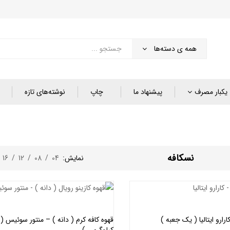
همه ی دسته‌ها
یکبار مصرف
پیشنهاد ما
چاپ
نوشته‌های تازه
نسکافه
نمایش:
04
/
08
/
12
/
16
/
ارو ایتالیا ( یک جعبه )
کیلوگرمی )