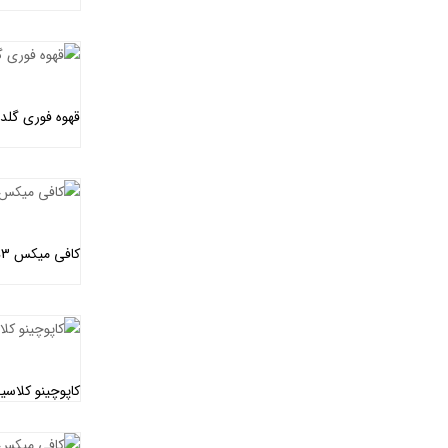
قهوه فوری گلد – م
کافی میکس 3در1 – مولتی کافه ( کارتن 4 عددی )
کاپوچینو کلاسیک –