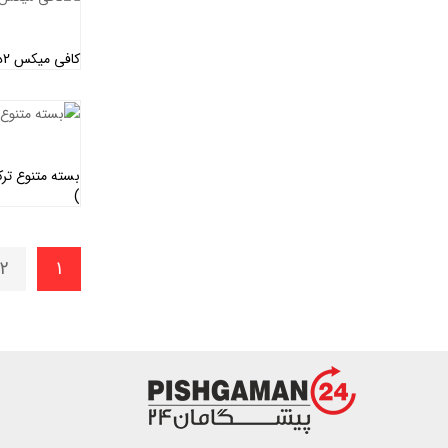
کافی میکس 2در1 – مولتی کافه ( کارتن 4 عددی )
)
2
1