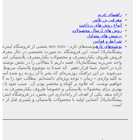
راهنمای خرید
معرفی بن پلاس
انواع روش های پرداخت
روش های ارسال محصولات
پرسش های متداول
شرایط و قوانین
نوشته‌های تازه
نوشته‌های تازه – new texts بخشی از فروشگاه اینترنت
پیشگامان24 است. این فروشگاه به صورت تخصصی در حال معرفی
فروش ظروف یکبارمصرف و محصولات یکبارمصرف پلاستیکی است.
واحد تحریریه پیشگامان24 قصد داریم تا مقالاتی را در بخش نوشته‌
تازه در اختبار شما قرار دهیم. که عمدتا به موضوع پلاستیک مربوط
می‌شوند. در این ترافیک روزمره‌ای که بشر با آن رو به رو شده است،
به کلید واژه‌ی « زمان » توجه ویژه‌ای داشته‌ایم. مطالب خود را به گون
خواهیم نوشت که علاوه بر کوتاه و مختصر بودن آن. سبب شود تا د
بهتری برای محصولات پلاستیکی و خصوصا ظروف یکبارمصرف به شم
ارائه بدهد. یکی از اهدف از راه‌اندازی این بخش، در فروشگاه اینترنت
پیشگامان24. آشنایی اولیه با محصولات پلاستیکی و پلیمری قبل از خر
است.