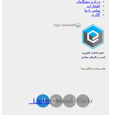
درباره پیشگامان
افتخارات
تماس با ما
گالری
همــــراه مـــا باشــــید !
Linkedin
Envelope
Soundcloud
Flickr