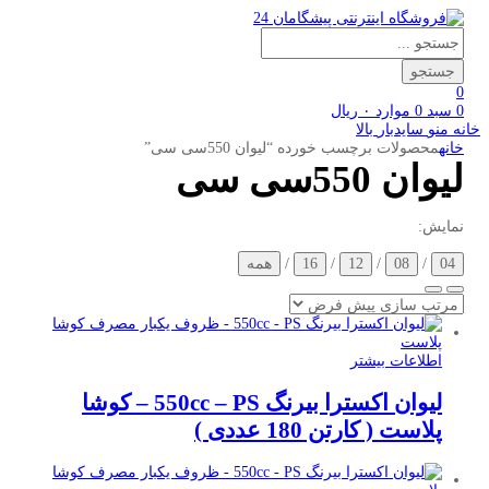
Products
search
جستجو
0
0
سبد
0
موارد
۰
ریال
خانه
منو
سایدبار
بالا
خانه
محصولات برچسب خورده “لیوان 550سی سی”
لیوان 550سی سی
نمایش:
04
/
08
/
12
/
16
/
همه
اطلاعات بیشتر
لیوان اکسترا بیرنگ 550cc – PS – کوشا
پلاست ( کارتن 180 عددی )