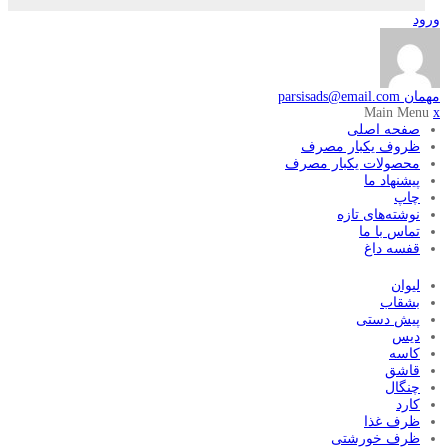
ورود
مهمان
parsisads@email.com
Main Menu
x
صفحه اصلی
ظروف یکبار مصرف
محصولات یکبار مصرف
پیشنهاد ما
چاپ
نوشته‌های تازه
تماس با ما
قفسه داغ
لیوان
بشقاب
پیش دستی
دیس
کاسه
قاشق
چنگال
کارد
ظرف غذا
ظرف خورشتی