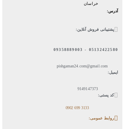
خراسان
آدرس:
پشتیبانی فروش آنلاین:
05132422580 - 09358889003
pishgaman24.com@gmail.com
ایمیل:
9149147373
کد پستی:
3133 699 0902​
روابط عمومی: