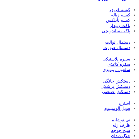
کیسه فریزر
کیسه زباله
کیسه نایلکس
پاکت زیپدار
پاکت ساندویچی
دستمال توالت
دستمال صورت
سفره پلاستیکی
سفره کاغذی
سلفون رومیزی
دستکش خانگی
دستکش پزشکی
دستکش صنعتی
استرچ
فویل آلومینیوم
نی نوشابه
ظرف ژله
سیخ جوجه
خلال دندان