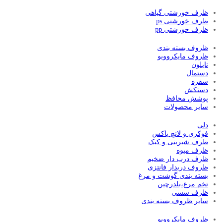
ظرف خورشتی گیاهی
ظرف خورشتی ps
ظرف خورشتی pp
ظروف بسته بندی
ظروف مایکروویو
نایلون
دستمال
سفره
دستکش
پوشش محافظ
سایر محصولات
دلی
فوکری و لانچ باکس
ظرف شیرینی و کیک
ظرف میوه
ظرف درب دار ضخیم
ظروف دربدار فانتزی
بسته بندی گوشت و مرغ
تخم مرغ،بلدرچین
ظرف سسی
سایر ظروف بسته بندی
ظروف مایکروویو