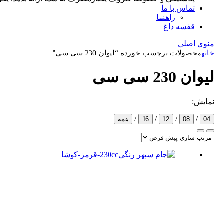
تماس با ما
راهنما
قفسه داغ
منوی اصلی
خانه
محصولات برچسب خورده “لیوان 230 سی سی”
لیوان 230 سی سی
نمایش:
/
/
/
/
04
08
12
16
همه