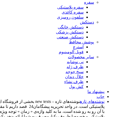
سفره
سفره پلاستیکی
سفره کاغذی
سلفون رومیزی
دستکش
دستکش خانگی
دستکش پزشکی
دستکش صنعتی
پوشش محافظ
استرچ
فویل آلومینیوم
سایر محصولات
نی نوشابه
ظرف ژله
سیخ جوجه
خلال دندان
ظرف نشاء
کش پول
پیشنهاد ما
چاپ
نوشته‌های تازه
پلاستیکی است. در واحد
با آن رو به رو شده است، ما به کلید واژه‌ی « زمان » توجه وی
پلاستیکی و خصوصا ظروف یکبارمصرف به شما ارائه بدهد. یکی از اهدف از راه‌اندازی این بخش، د