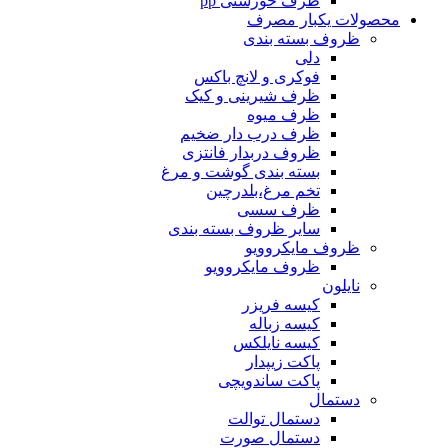
ظرف خورشتی pp
محصولات یکبار مصرف
ظروف بسته بندی
دلی
فوکری و لانچ باکس
ظرف شیرینی و کیک
ظرف میوه
ظرف درب دار ضخیم
ظروف دربدار فانتزی
بسته بندی گوشت و مرغ
تخم مرغ،بلدرچین
ظرف سسی
سایر ظروف بسته بندی
ظروف مایکروویو
ظروف مایکروویو
نایلون
کیسه فریزر
کیسه زباله
کیسه نایلکس
پاکت زیپدار
پاکت ساندویچی
دستمال
دستمال توالت
دستمال صورت