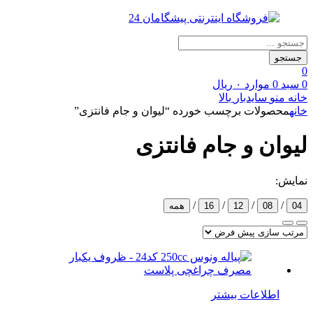
Products
search
جستجو
0
0
سبد
0
موارد
۰
ریال
خانه
منو
سایدبار
بالا
خانه
محصولات برچسب خورده “لیوان و جام فانتزی”
لیوان و جام فانتزی
نمایش:
/
/
/
/
04
08
12
16
همه
اطلاعات بیشتر