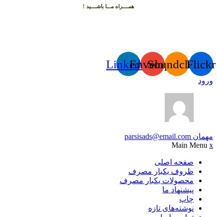
همــــراه مـــا باشــــید !
Linkedin
Envelope
Soundcloud
Flickr
ورود
مهمان
parsisads@email.com
Main Menu
x
صفحه اصلی
ظروف یکبار مصرف
محصولات یکبار مصرف
پیشنهاد ما
چاپ
نوشته‌های تازه