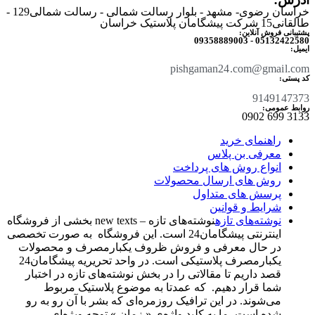
خراسان رضوی- مشهد - بلوار رسالت شمالی - رسالت شمالی129 -
طالقانی15 شرکت پیشگامان پلاستیک خراسان
پشتیبانی فروش آنلاین:
05132422580 - 09358889003
ایمیل:
pishgaman24.com@gmail.com
کد پستی:
9149147373
روابط عمومی:
3133 699 0902​
راهنمای خرید
معرفی بن پلاس
انواع روش های پرداخت
روش های ارسال محصولات
پرسش های متداول
شرایط و قوانین
نوشته‌های تازه
نوشته‌های تازه – new texts بخشی از فروشگاه
اینترنتی پیشگامان24 است. این فروشگاه به صورت تخصصی
در حال معرفی و فروش ظروف یکبارمصرف و محصولات
یکبارمصرف پلاستیکی است. در واحد تحریریه پیشگامان24
قصد داریم تا مقالاتی را در بخش نوشته‌های تازه در اختبار
شما قرار دهیم. که عمدتا به موضوع پلاستیک مربوط
می‌شوند. در این ترافیک روزمره‌ای که بشر با آن رو به رو
شده است، ما به کلید واژه‌ی « زمان » توجه ویژه‌ای