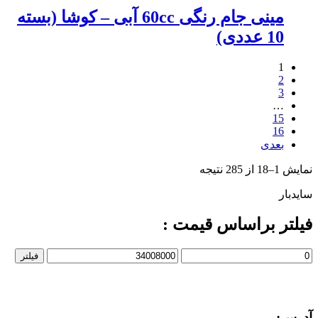
مینی جام رنگی 60cc آبی – کوشا (بسته
10 عددی)
1
2
3
…
15
16
بعدی
نمایش 1–18 از 285 نتیجه
سایدبار
فیلتر براساس قیمت :
حداقل
حداکثر
فیلتر
قیمت
قیمت
آدرس: