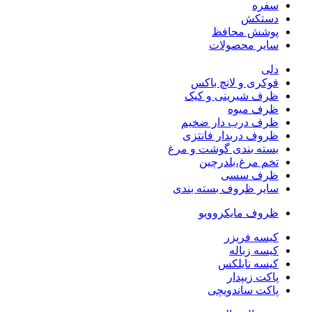
سفره
دستکش
پوشش محافظ
سایر محصولات
دلی
فوکری و لانچ باکس
ظرف شیرینی و کیک
ظرف میوه
ظرف درب دار ضخیم
ظروف دربدار فانتزی
بسته بندی گوشت و مرغ
تخم مرغ،بلدرچین
ظرف سسی
سایر ظروف بسته بندی
ظروف مایکروویو
کیسه فریزر
کیسه زباله
کیسه نایلکس
پاکت زیپدار
پاکت ساندویچی