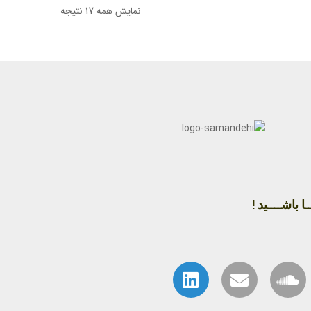
نمایش همه 17 نتیجه
ا باشــــید !