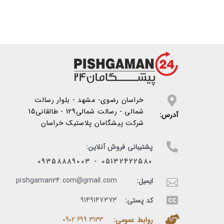
خراسان رضوی- مشهد - بلوار رسالت
شمالی - رسالت شمالی129 - طالقانی15
آدرس:
شرکت پیشگامان پلاستیک خراسان
پشتیبانی فروش آنلاین:
05132422580 - 09358889003
pishgaman24.com@gmail.com
ایمیل:
9149147373
کد پستی:
3133 699 0902​
روابط عمومی: