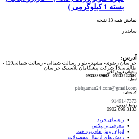
بسته 1 کیلوگرمی )
نمایش همه 13 نتیجه
سایدبار
آدرس:
خراسان رضوی- مشهد - بلوار رسالت شمالی - رسالت شمالی129 -
طالقانی15 شرکت پیشگامان پلاستیک خراسان
پشتیبانی فروش آنلاین:
05132422580 - 09358889003
ایمیل:
pishgaman24.com@gmail.com
کد پستی:
9149147373
روابط عمومی:
3133 699 0902​
راهنمای خرید
معرفی بن پلاس
انواع روش های پرداخت
روش های ارسال محصولات