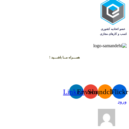
همــــراه مـــا باشــــید !
Linkedin
Envelope
Soundcloud
Flickr
ورود