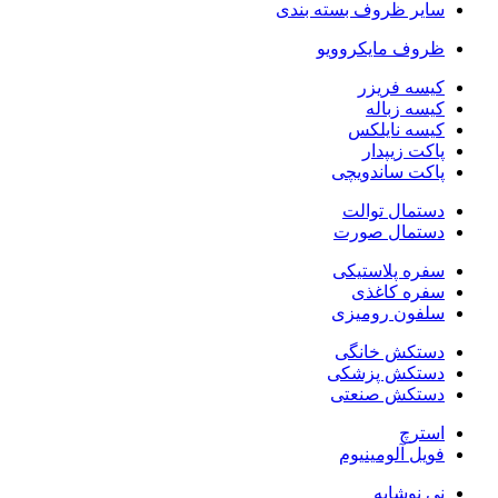
سایر ظروف بسته بندی
ظروف مایکروویو
کیسه فریزر
کیسه زباله
کیسه نایلکس
پاکت زیپدار
پاکت ساندویچی
دستمال توالت
دستمال صورت
سفره پلاستیکی
سفره کاغذی
سلفون رومیزی
دستکش خانگی
دستکش پزشکی
دستکش صنعتی
استرچ
فویل آلومینیوم
نی نوشابه