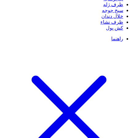
ظرف ژله
سیخ جوجه
خلال دندان
ظرف نشاء
کش پول
راهنما