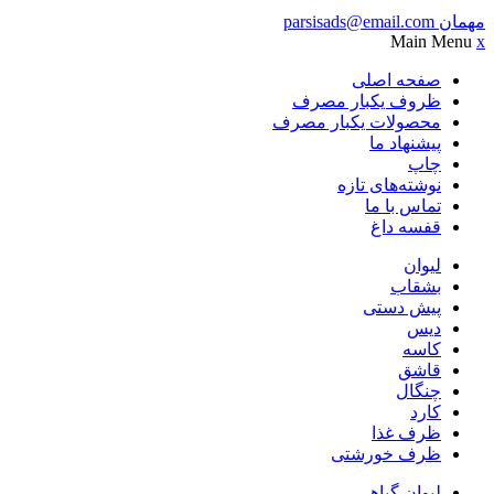
مهمان
parsisads@email.com
Main Menu
x
صفحه اصلی
ظروف یکبار مصرف
محصولات یکبار مصرف
پیشنهاد ما
چاپ
نوشته‌های تازه
تماس با ما
قفسه داغ
لیوان
بشقاب
پیش دستی
دیس
کاسه
قاشق
چنگال
کارد
ظرف غذا
ظرف خورشتی
لیوان گیاهی