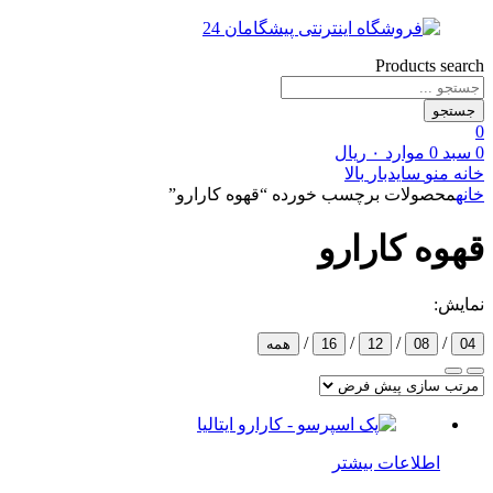
Products search
جستجو
0
0
سبد
0
موارد
۰
ریال
خانه
منو
سایدبار
بالا
خانه
محصولات برچسب خورده “قهوه کارارو”
قهوه کارارو
نمایش:
/
/
/
/
04
08
12
16
همه
اطلاعات بیشتر