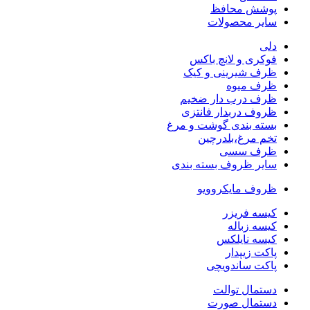
پوشش محافظ
سایر محصولات
دلی
فوکری و لانچ باکس
ظرف شیرینی و کیک
ظرف میوه
ظرف درب دار ضخیم
ظروف دربدار فانتزی
بسته بندی گوشت و مرغ
تخم مرغ،بلدرچین
ظرف سسی
سایر ظروف بسته بندی
ظروف مایکروویو
کیسه فریزر
کیسه زباله
کیسه نایلکس
پاکت زیپدار
پاکت ساندویچی
دستمال توالت
دستمال صورت