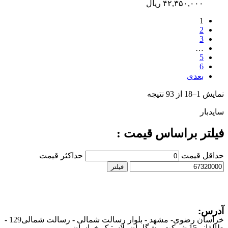
۴۲,۳۵۰,۰۰۰
ریال
1
2
3
…
5
6
بعدی
نمایش 1–18 از 93 نتیجه
سایدبار
فیلتر براساس قیمت :
حداقل قیمت
حداکثر قیمت
فیلتر
آدرس:
خراسان رضوی- مشهد - بلوار رسالت شمالی - رسالت شمالی129 -
طالقانی15 شرکت پیشگامان پلاستیک خراسان