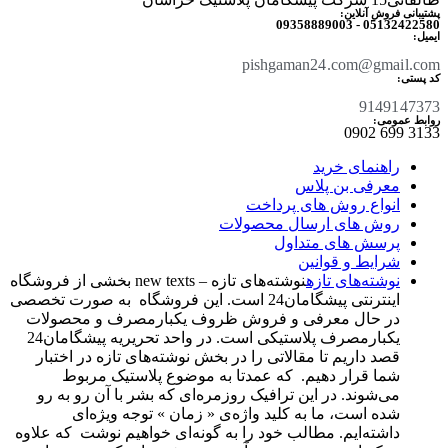
پشتیبانی فروش آنلاین:
05132422580 - 09358889003
ایمیل:
pishgaman24.com@gmail.com
کد پستی:
9149147373
روابط عمومی:
3133 699 0902​
راهنمای خرید
معرفی بن پلاس
انواع روش های پرداخت
روش های ارسال محصولات
پرسش های متداول
شرایط و قوانین
نوشته‌های تازه
نوشته‌های تازه – new texts بخشی از فروشگاه
اینترنتی پیشگامان24 است. این فروشگاه به صورت تخصصی
در حال معرفی و فروش ظروف یکبارمصرف و محصولات
یکبارمصرف پلاستیکی است. در واحد تحریریه پیشگامان24
قصد داریم تا مقالاتی را در بخش نوشته‌های تازه در اختبار
شما قرار دهیم. که عمدتا به موضوع پلاستیک مربوط
می‌شوند. در این ترافیک روزمره‌ای که بشر با آن رو به رو
شده است، ما به کلید واژه‌ی « زمان » توجه ویژه‌ای
داشته‌ایم. مطالب خود را به گونه‌ای خواهیم نوشت که علاوه