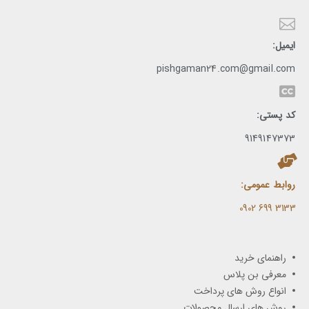
ایمیل:
pishgaman24.com@gmail.com
کد پستی:
9149147373
روابط عمومی:
3133 699 0902​
راهنمای خرید
معرفی بن پلاس
انواع روش های پرداخت
روش های ارسال محصولات