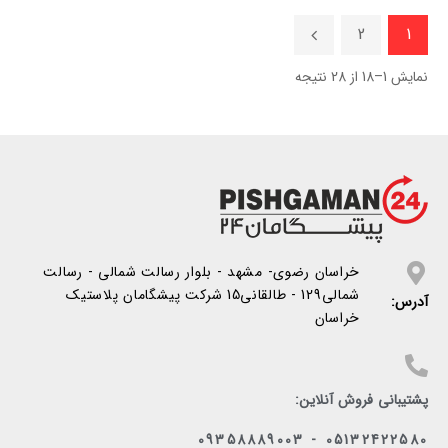
2
1
نمایش 1–18 از 28 نتیجه
خراسان رضوی- مشهد - بلوار رسالت شمالی - رسالت
شمالی129 - طالقانی15 شرکت پیشگامان پلاستیک
آدرس:
خراسان
پشتیبانی فروش آنلاین:
05132422580 - 09358889003